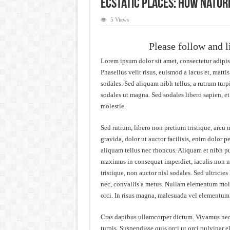
Ecstatic Places: How Natur
5 Views
Please follow and l
Lorem ipsum dolor sit amet, consectetur adipis
Phasellus velit risus, euismod a lacus et, ma
sodales. Sed aliquam nibh tellus, a rutrum turpi
sodales ut magna. Sed sodales libero sapien, et
molestie.
Sed rutrum, libero non pretium tristique, arcu m
gravida, dolor ut auctor facilisis, enim dolor p
aliquam tellus nec rhoncus. Aliquam et nibh p
maximus in consequat imperdiet, iaculis non n
tristique, non auctor nisl sodales. Sed ultricies 
nec, convallis a metus. Nullam elementum molest
orci. In risus magna, malesuada vel elementum 
Cras dapibus ullamcorper dictum. Vivamus nec er
turpis. Suspendisse quis orci ut orci pulvinar e