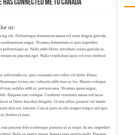
e Has Connected Me to Canada
ike us:
cing elit. Pellentesque fermentum massa vel enim feugiat gravida.
ttis condimentum augue. Vivamus fermentum ex quis imperdiet
s pellentesque ac. Nulla nibh libero, tincidunt cursus gravida ut,
 rutrum mi placerat eget. Nulla vestibulum lacus vel eros eleifend
i sollicitudin ex, quis venenatis orci tellus vel dolor. Donec
ellentesque lectus, nec vehicula nibh risus ac leo. Mauris volutpat
ulvinar, sodales nibh et, pretium urna. Vivamus quam augue,
ibh. Aliquam erat volutpat. Curabitur venenatis massa sed lacus
lacus ut libero faucibus fringilla. Ut nisi tellus, posuere vel mattis
ie felis nec lobortis. Cras at justo eu elit semper tempor sed quis
ut, finibus et nunc.
at placerat felis scelerisque porttitor in ac turpis. In nec imperdiet
leifend. Nulla eu mattis ipsum. Integer eget sagittis nulla. Praesent