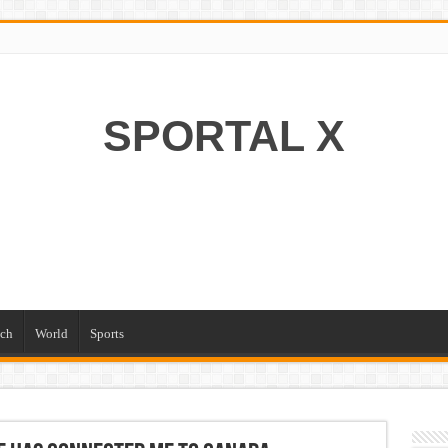
SPORTAL X
ch
World
Sports