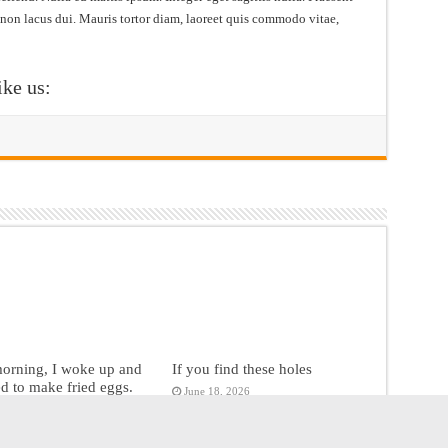
 non lacus dui. Mauris tortor diam, laoreet quis commodo vitae,
ike us:
morning, I woke up and
If you find these holes
d to make fried eggs.
June 18, 2026
18, 2026