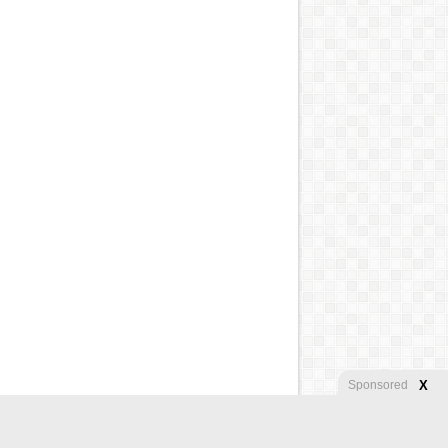
X
Sponsored