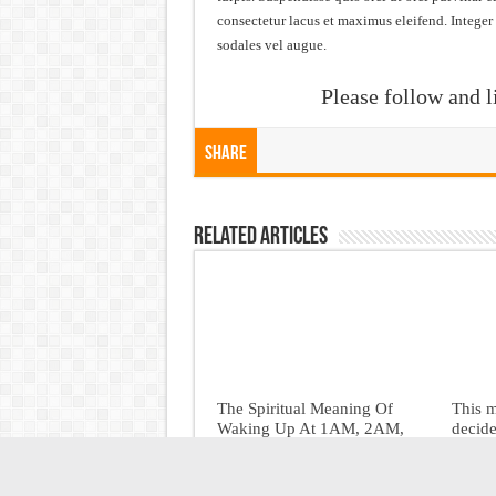
consectetur lacus et maximus eleifend. Integer
sodales vel augue.
Please follow and l
Share
Related Articles
The Spiritual Meaning Of
This 
Waking Up At 1AM, 2AM,
decide
3AM, 4AM, And 5AM
June 
June 21, 2026